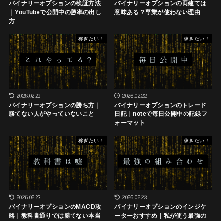
バイナリーオプションの検証方法
バイナリーオプションの両建ては
｜YouTubeで公開中の勝率の出し
意味ある？専業が使わない理由
方
稼ぎたい！
稼ぎたい！
2026.02.23
2026.02.22
バイナリーオプションの勝ち方｜
バイナリーオプションのトレード
勝てない人がやっていないこと
日記｜noteで毎日公開中の記録フ
ォーマット
稼ぎたい！
稼ぎたい！
2026.02.23
2026.02.23
バイナリーオプションのMACD攻
バイナリーオプションのインジケ
略｜教科書通りでは勝てない本当
ーターおすすめ｜私が使う最強の